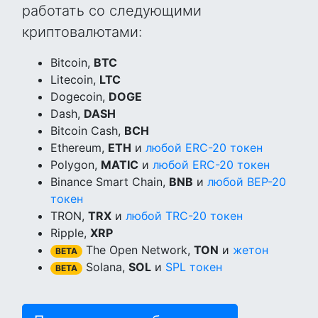
работать со следующими
криптовалютами:
Bitcoin,
BTC
Litecoin,
LTC
Dogecoin,
DOGE
Dash,
DASH
Bitcoin Cash,
BCH
Ethereum,
ETH
и
любой ERC-20 токен
Polygon,
MATIC
и
любой ERC-20 токен
Binance Smart Chain,
BNB
и
любой BEP-20
токен
TRON,
TRX
и
любой TRC-20 токен
Ripple,
XRP
The Open Network,
TON
и
жетон
BETA
Solana,
SOL
и
SPL токен
BETA