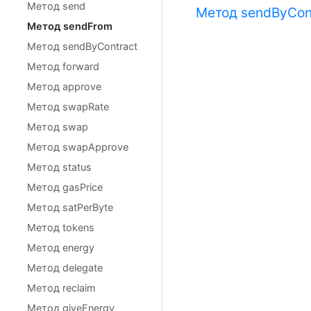
Метод send
Метод sendByCon
Метод sendFrom
Метод sendByContract
Метод forward
Метод approve
Метод swapRate
Метод swap
Метод swapApprove
Метод status
Метод gasPrice
Метод satPerByte
Метод tokens
Метод energy
Метод delegate
Метод reclaim
Метод giveEnergy