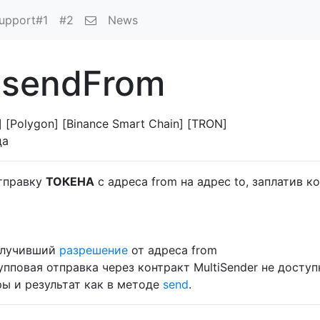
upport#1
#2
News
 sendFrom
 [Polygon] [Binance Smart Chain] [TRON]
ца
отправку
ТОКЕНА
с адреса from на адрес to, заплатив 
получивший
разрешение
от адреса from
упповая отправка через контракт MultiSender не доступ
ы и результат как в методе
send
.