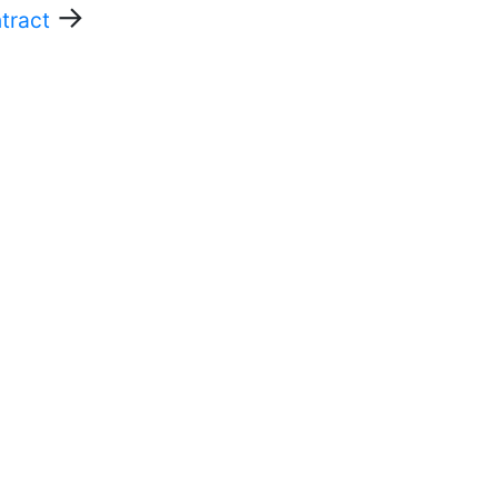
→
tract