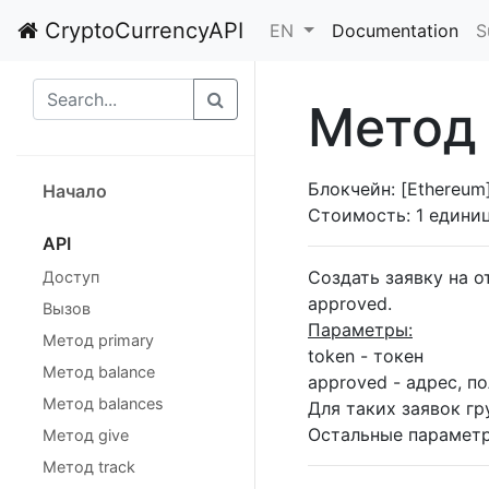
CryptoCurrencyAPI
EN
Documentation
S
Метод
Блокчейн: [Ethereum]
Начало
Стоимость: 1 едини
API
Создать заявку на 
Доступ
approved.
Вызов
Параметры:
Метод primary
token - токен
Метод balance
approved - адрес, 
Метод balances
Для таких заявок гр
Остальные параметр
Метод give
Метод track