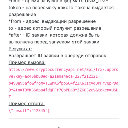
*time - время запуска в формате UNIX_TIME
token - на пересылку какого токена выдается
разрешение
*from - адрес, выдающий разрешение
to - адрес который получит разрешение
*after - ID заявки, которая должна быть
выполнена перед запуском этой заявки
Результат:
Возвращает ID заявки в очереди отправок
Пример вызова:
https://new.cryptocurrencyapi.net/api/trx/.appro
ve?key=ac46bb60ed-a21e9a46ca-227f212121-
b490a95afc&from=TEWMKSfppSC4fZZK63zcVdQPFr7QpPDa
BY&to=TDMKSSdpp4fdQPFr7QpPDaBYZZK63zcV&token=USD
T
Пример ответа:
{"result":"12345"}